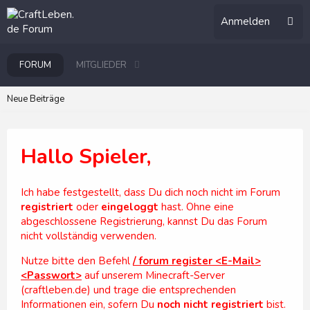
Anmelden
FORUM
MITGLIEDER
Neue Beiträge
Hallo Spieler,
Ich habe festgestellt, dass Du dich noch nicht im Forum
registriert
oder
eingeloggt
hast. Ohne eine
abgeschlossene Registrierung, kannst Du das Forum
nicht vollständig verwenden.
Nutze bitte den Befehl
/ forum register <E-Mail>
<Passwort>
auf unserem Minecraft-Server
(craftleben.de) und trage die entsprechenden
Informationen ein, sofern Du
noch nicht registriert
bist.