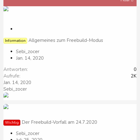
Filter
W
i
Allgemeines zum Freebuild-Modus
Information
c
h
Sebi_zocer
t
Jan. 14, 2020
i
g
Antworten
0
Aufrufe
2K
Jan. 14, 2020
Sebi_zocer
Der Freebuild-Vorfall am 24.7.2020
Wichtig
Sebi_zocer