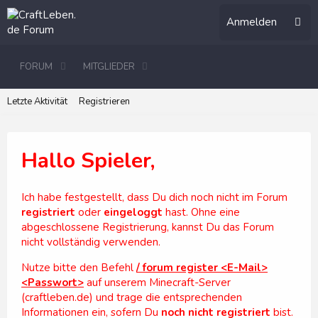
Anmelden
FORUM
MITGLIEDER
Letzte Aktivität
Registrieren
Hallo Spieler,
Ich habe festgestellt, dass Du dich noch nicht im Forum
registriert
oder
eingeloggt
hast. Ohne eine
abgeschlossene Registrierung, kannst Du das Forum
nicht vollständig verwenden.
Nutze bitte den Befehl
/ forum register <E-Mail>
<Passwort>
auf unserem Minecraft-Server
(craftleben.de) und trage die entsprechenden
Informationen ein, sofern Du
noch nicht registriert
bist.