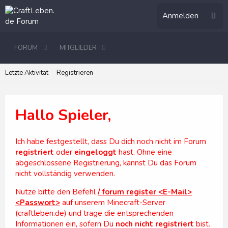
Anmelden
FORUM
MITGLIEDER
Letzte Aktivität
Registrieren
Hallo Spieler,
Ich habe festgestellt, dass Du dich noch nicht im Forum
registriert
oder
eingeloggt
hast. Ohne eine
abgeschlossene Registrierung, kannst Du das Forum
nicht vollständig verwenden.
Nutze bitte den Befehl
/ forum register <E-Mail>
<Passwort>
auf unserem Minecraft-Server
(craftleben.de) und trage die entsprechenden
Informationen ein, sofern Du
noch nicht registriert
bist.